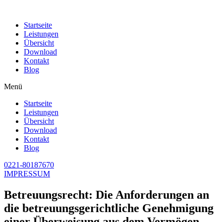
Zum
Inhalt
Startseite
wechseln
Leistungen
Übersicht
Download
Kontakt
Blog
Menü
Startseite
Leistungen
Übersicht
Download
Kontakt
Blog
0221-80187670
IMPRESSUM
Betreuungsrecht: Die Anforderungen an
die betreuungsgerichtliche Genehmigung
einer Überweisung aus dem Vermögen