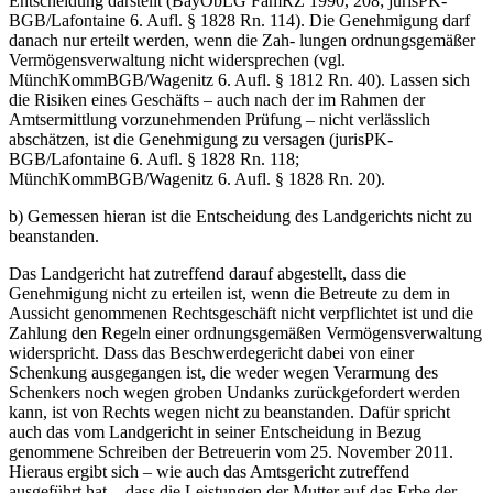
Entscheidung darstellt (BayObLG FamRZ 1990, 208; jurisPK-
BGB/Lafontaine 6. Aufl. § 1828 Rn. 114). Die Genehmigung darf
danach nur erteilt werden, wenn die Zah- lungen ordnungsgemäßer
Vermögensverwaltung nicht widersprechen (vgl.
MünchKommBGB/Wagenitz 6. Aufl. § 1812 Rn. 40). Lassen sich
die Risiken eines Geschäfts – auch nach der im Rahmen der
Amtsermittlung vorzunehmenden Prüfung – nicht verlässlich
abschätzen, ist die Genehmigung zu versagen (jurisPK-
BGB/Lafontaine 6. Aufl. § 1828 Rn. 118;
MünchKommBGB/Wagenitz 6. Aufl. § 1828 Rn. 20).
b) Gemessen hieran ist die Entscheidung des Landgerichts nicht zu
beanstanden.
Das Landgericht hat zutreffend darauf abgestellt, dass die
Genehmigung nicht zu erteilen ist, wenn die Betreute zu dem in
Aussicht genommenen Rechtsgeschäft nicht verpflichtet ist und die
Zahlung den Regeln einer ordnungsgemäßen Vermögensverwaltung
widerspricht. Dass das Beschwerdegericht dabei von einer
Schenkung ausgegangen ist, die weder wegen Verarmung des
Schenkers noch wegen groben Undanks zurückgefordert werden
kann, ist von Rechts wegen nicht zu beanstanden. Dafür spricht
auch das vom Landgericht in seiner Entscheidung in Bezug
genommene Schreiben der Betreuerin vom 25. November 2011.
Hieraus ergibt sich – wie auch das Amtsgericht zutreffend
ausgeführt hat -, dass die Leistungen der Mutter auf das Erbe der