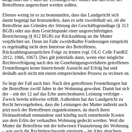
Betroffenen angerechnet werden sollten.
Ebenso wenig ist es zu beanstanden, dass das Landgericht sich
damit begnügt hat festzustellen, dass es sehr zweifelhaft sei, ob die
Betroffene aus Gründen der Störung der Geschäftsgrundlage (§ 313
BGB) oder aus dem Gesichtspunkt einer ungerechtfertigten
Bereicherung (§ 812 BGB) zur Rückzahlung an die Mutter
verpflichtet sei. Denn im Falle zweifelhafter Forderungen entspricht
es regelmäßig nicht dem Interesse des Betroffenen,
Rückzahlungsansprüchen Folge zu leisten (vgl. OLG Celle FamRZ
2012, 1066, 1067). Dies gilt jedenfalls dann, wenn eine mögliche
Rechtsverfolgung nach den im Genehmigungsverfahren getroffenen
Feststellungen keine hinreichende Aussicht auf Erfolg hat und
deshalb auch nicht mit einem entsprechenden Prozess zu rechnen ist.
So liegt der Fall auch hier. Nach den getroffenen Feststellungen hat
die Betroffene zwölf Jahre in der Wohnung gewohnt. Damit hat sich
der – mit der 12 auf das Erbe anrechenbaren Leistung verfolgte –
Zweck bereits teilweise erfüllt. Außerdem hat das Landgericht zu
Recht hervorgehoben, dass die Leistungen der Mutter indirekt auch
jetzt noch der Betroffenen zugutekommen, da durch ihren
Heimaufenthalt entstandene und künftig noch entstehende Kosten
aus dem Erlös der verkauften Wohnung gedeckt werden. Weil die
Mutter die Betroffene mit der teilweisen Finanzierung der Wohnung
– wie auch die Rechtsbeschwerde einräumt – im Alter absichern