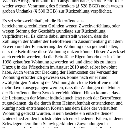
Wie das Amtsgericht zutreffend ausgeführt habe, sei die Betroffene
weder wegen Verarmung des Schenkers (§ 528 BGB) noch wegen
groben Undanks (§ 530 BGB) zur Rückzahlung verpflichtet.
Es sei sehr zweifelhaft, ob die Betroffene aus
bereicherungsrechtlichen Gründen wegen Zweckverfehlung oder
wegen Störung der Geschäftsgrundlage zur Rückzahlung
verpflichtet sei. Es könne dabei unterstellt werden, dass die
Zahlungen der Mutter der Betroffenen im Zusammenhang mit dem
Erwerb und der Finanzierung der Wohnung dazu gedient hätten,
dass die Betroffene diese Wohnung nutzen könne. Dieser Zweck sei
auch erreicht worden, da die Betroffene Eigentümerin der im Jahr
1998 gekauften Wohnung geworden sei und diese bis zu ihrem
Umzug in das Pflegeheim im August 2010 auch selbst bewohnt
habe. Auch wenn zur Deckung der Heimkosten der Verkauf der
Wohnung erforderlich gewesen sei, könne nach einer rund
zwölfjährigen Nutzung der Wohnung durch die Betroffene nicht
mehr davon ausgegangen werden, dass die Zahlungen der Mutter
der Betroffenen ihren Zweck verfehlt hätten. Hinzu komme, dass
die Leistungen der Mutter indirekt auch jetzt noch der Betroffenen
zugutekämen, da die durch ihren Heimaufenthalt entstandenen und
künftig noch entstehenden Kosten aus dem Erlös der verkauften
Wohnung gedeckt würden. Hierin bestehe ein entscheidender
Unterschied zu den höchstrichterlich entschiedenen Fällen, in denen
Schwiegereltern ihren Schwiegerkindern Zuwendungen in