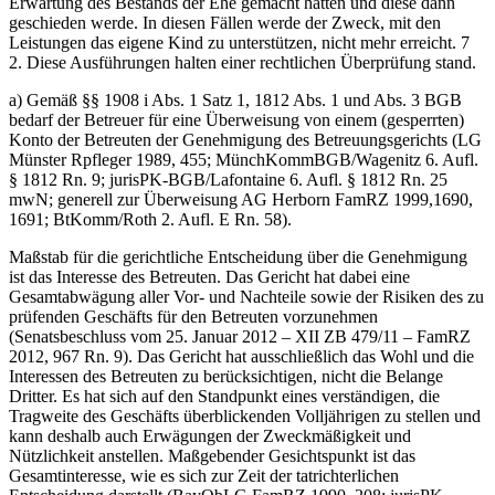
Erwartung des Bestands der Ehe gemacht hätten und diese dann
geschieden werde. In diesen Fällen werde der Zweck, mit den
Leistungen das eigene Kind zu unterstützen, nicht mehr erreicht. 7
2. Diese Ausführungen halten einer rechtlichen Überprüfung stand.
a) Gemäß §§ 1908 i Abs. 1 Satz 1, 1812 Abs. 1 und Abs. 3 BGB
bedarf der Betreuer für eine Überweisung von einem (gesperrten)
Konto der Betreuten der Genehmigung des Betreuungsgerichts (LG
Münster Rpfleger 1989, 455; MünchKommBGB/Wagenitz 6. Aufl.
§ 1812 Rn. 9; jurisPK-BGB/Lafontaine 6. Aufl. § 1812 Rn. 25
mwN; generell zur Überweisung AG Herborn FamRZ 1999,1690,
1691; BtKomm/Roth 2. Aufl. E Rn. 58).
Maßstab für die gerichtliche Entscheidung über die Genehmigung
ist das Interesse des Betreuten. Das Gericht hat dabei eine
Gesamtabwägung aller Vor- und Nachteile sowie der Risiken des zu
prüfenden Geschäfts für den Betreuten vorzunehmen
(Senatsbeschluss vom 25. Januar 2012 – XII ZB 479/11 – FamRZ
2012, 967 Rn. 9). Das Gericht hat ausschließlich das Wohl und die
Interessen des Betreuten zu berücksichtigen, nicht die Belange
Dritter. Es hat sich auf den Standpunkt eines verständigen, die
Tragweite des Geschäfts überblickenden Volljährigen zu stellen und
kann deshalb auch Erwägungen der Zweckmäßigkeit und
Nützlichkeit anstellen. Maßgebender Gesichtspunkt ist das
Gesamtinteresse, wie es sich zur Zeit der tatrichterlichen