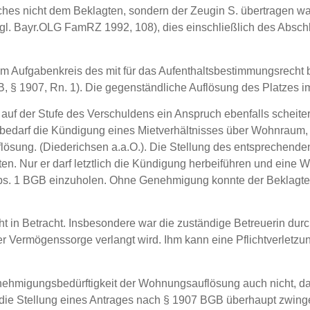
hes nicht dem Beklagten, sondern der Zeugin S. übertragen wa
(vgl. Bayr.OLG FamRZ 1992, 108), dies einschließlich des Absc
Aufgabenkreis des mit für das Aufenthaltsbestimmungsrecht be
 § 1907, Rn. 1). Die gegenständliche Auflösung des Platzes im
s auf der Stufe des Verschuldens ein Anspruch ebenfalls scheite
bedarf die Kündigung eines Mietverhältnisses über Wohnraum,
flösung. (Diederichsen a.a.O.). Die Stellung des entsprechend
en. Nur er darf letztlich die Kündigung herbeiführen und ein
 Abs. 1 BGB einzuholen. Ohne Genehmigung konnte der Beklagte 
t in Betracht. Insbesondere war die zuständige Betreuerin durch
er Vermögenssorge verlangt wird. Ihm kann eine Pflichtverletzun
Genehmigungsbedürftigkeit der Wohnungsauflösung auch nicht, da
n die Stellung eines Antrages nach § 1907 BGB überhaupt zwin