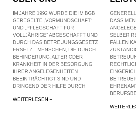
IM JAHRE 1992 WURDE DIE IM BGB
GENERELL
GEREGELTE „VORMUNDSCHAFT“
DASS MEN
UND „PFLEGSCHAFT FÜR
ANGELEGE
VOLLJÄHRIGE“ ABGESCHAFFT UND
SELBER R
DURCH DAS BETREUUNGSGESETZ
FÄLLEN K
ERSETZT. MENSCHEN, DIE DURCH
ZUSTÄNDI
BEHINDERUNG, ALTER ODER
BETREUUN
KRANKHEIT IN DER BESORGUNG
RECHTLIC
IHRER ANGELEGENHEITEN
EINGERIC
BEEINTRÄCHTIGT SIND UND
BETREUER
DRINGEND DER HILFE DURCH
EHRENAMT
BERUFSB
WEITERLESEN +
WEITERLE