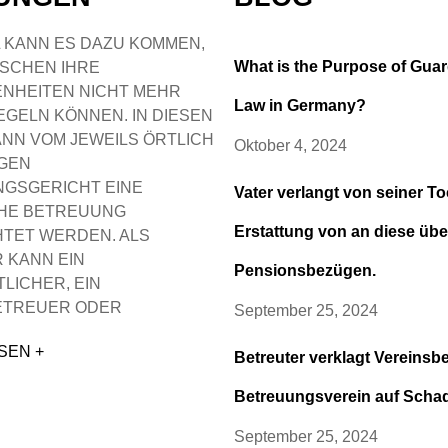
 KANN ES DAZU KOMMEN,
What is the Purpose of Gua
SCHEN IHRE
NHEITEN NICHT MEHR
Law in Germany?
EGELN KÖNNEN. IN DIESEN
ANN VOM JEWEILS ÖRTLICH
Oktober 4, 2024
GEN
GSGERICHT EINE
Vater verlangt von seiner To
HE BETREUUNG
Erstattung von an diese üb
HTET WERDEN. ALS
 KANN EIN
Pensionsbezügen.
LICHER, EIN
ETREUER ODER
September 25, 2024
SEN +
Betreuter verklagt Vereinsb
Betreuungsverein auf Scha
September 25, 2024