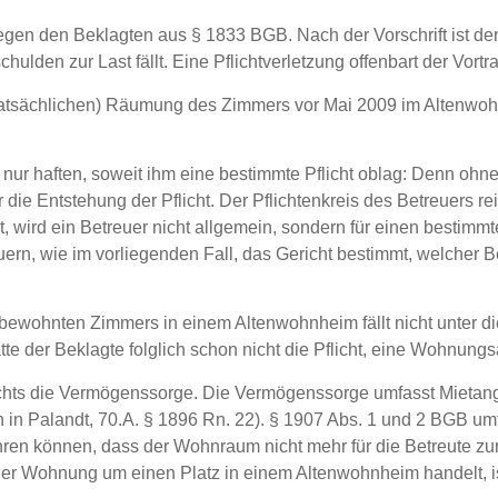
gen den Beklagten aus § 1833 BGB. Nach der Vorschrift ist de
lden zur Last fällt. Eine Pflichtverletzung offenbart der Vortra
tsächlichen) Räumung des Zimmers vor Mai 2009 im Altenwohnstif
r haften, soweit ihm eine bestimmte Pflicht oblag: Denn ohne 
r die Entstehung der Pflicht. Der Pflichtenkreis des Betreuers re
 wird ein Betreuer nicht allgemein, sondern für einen bestimmt
ern, wie im vorliegenden Fall, das Gericht bestimmt, welcher B
 bewohnten Zimmers in einem Altenwohnheim fällt nicht unter 
te der Beklagte folglich schon nicht die Pflicht, eine Wohnung
hts die Vermögenssorge. Die Vermögenssorge umfasst Mietangele
n in Palandt, 70.A. § 1896 Rn. 22). § 1907 Abs. 1 und 2 BGB u
ren können, dass der Wohnraum nicht mehr für die Betreute zur
der Wohnung um einen Platz in einem Altenwohnheim handelt, ist