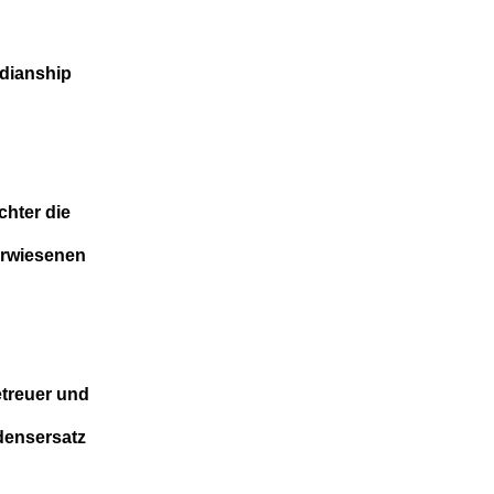
rdianship
chter die
erwiesenen
etreuer und
densersatz