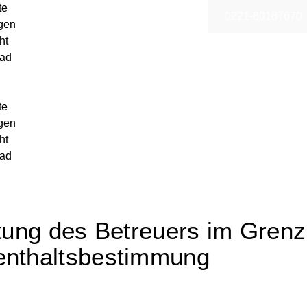
te
0221-80187670
gen
ht
ad
te
gen
ht
ad
tung des Betreuers im Grenz
enthaltsbestimmung