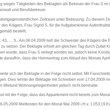
ng wegen Tätigkeiten des Beklagten als Betreuer der Frau S im 
anwalt und Berufsbetreuer.
 streitgegenständlichen Zeitraum unter Betreuung. Zu diesem Ze
des Klägers, Frau Sigrid S, für die Aufgabenkreise Aufenthalt
gemäß bestellt.
 Str. 43, … S.. Am 06.04.2009 ließ die Schwester des Klägers die
u setzen. Der Beklagte erhielt am gleichen Tag durch Zufall K
esen wurde, dass Frau S verlegt worden sei, jedoch keine Kün
agte daraufhin, dass der Heimvertrag zum Ablauf des Monats Apr
 sich der Beklagte in der Folge nicht selbst. Mit Faxschreib
en. Dies lehnte der Beklagte mit Schreiben vom 17.04.2009 mit
n Mietund Wohnangelegenheiten jedoch nicht beinhalte.
 mit der Folge, dass das Appartement nicht bereits zum Monat 
6.05.2009 Mietkosten für den Monat Mai 2009 i.H.v. 1.053,19 