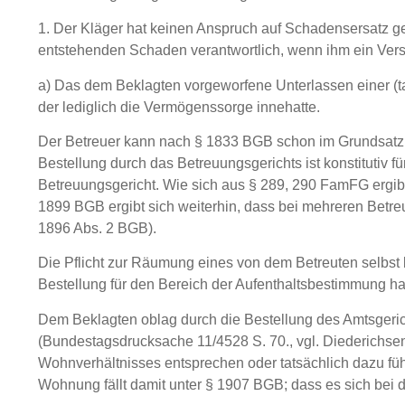
1. Der Kläger hat keinen Anspruch auf Schadensersatz ge
entstehenden Schaden verantwortlich, wenn ihm ein Verschu
a) Das dem Beklagten vorgeworfene Unterlassen einer (ta
der lediglich die Vermögenssorge innehatte.
Der Betreuer kann nach § 1833 BGB schon im Grundsatz nu
Bestellung durch das Betreuungsgerichts ist konstitutiv fü
Betreuungsgericht. Wie sich aus § 289, 290 FamFG ergibt,
1899 BGB ergibt sich weiterhin, dass bei mehreren Betreu
1896 Abs. 2 BGB).
Die Pflicht zur Räumung eines von dem Betreuten selbst
Bestellung für den Bereich der Aufenthaltsbestimmung hat
Dem Beklagten oblag durch die Bestellung des Amtsgeric
(Bundestagsdrucksache 11/4528 S. 70., vgl. Diederichse
Wohnverhältnisses entsprechen oder tatsächlich dazu füh
Wohnung fällt damit unter § 1907 BGB; dass es sich bei 