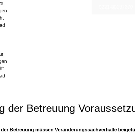
te
0221-80187670
gen
ht
ad
te
gen
ht
ad
g der Betreuung Voraussetz
 der Betreuung müssen Veränderungssachverhalte beigefü