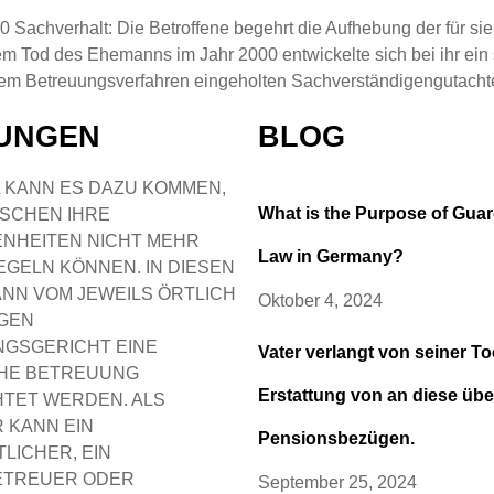
0 Sachverhalt: Die Betroffene begehrt die Aufhebung der für sie 
em Tod des Ehemanns im Jahr 2000 entwickelte sich bei ihr ein
em Betreuungsverfahren eingeholten Sachverständigengutacht
TUNGEN
BLOG
 KANN ES DAZU KOMMEN,
What is the Purpose of Gua
SCHEN IHRE
NHEITEN NICHT MEHR
Law in Germany?
EGELN KÖNNEN. IN DIESEN
ANN VOM JEWEILS ÖRTLICH
Oktober 4, 2024
GEN
GSGERICHT EINE
Vater verlangt von seiner To
HE BETREUUNG
Erstattung von an diese üb
HTET WERDEN. ALS
 KANN EIN
Pensionsbezügen.
LICHER, EIN
ETREUER ODER
September 25, 2024