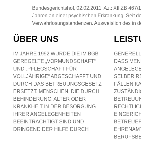
Bundesgerichtshof, 02.02.2011, Az.: XII ZB 467/1
Jahren an einer psychischen Erkrankung. Seit d
Verwahrlosungstendenzen. Ausweislich des in d
ÜBER UNS
LEIS
IM JAHRE 1992 WURDE DIE IM BGB
GENERELL
GEREGELTE „VORMUNDSCHAFT“
DASS MEN
UND „PFLEGSCHAFT FÜR
ANGELEGE
VOLLJÄHRIGE“ ABGESCHAFFT UND
SELBER R
DURCH DAS BETREUUNGSGESETZ
FÄLLEN K
ERSETZT. MENSCHEN, DIE DURCH
ZUSTÄNDI
BEHINDERUNG, ALTER ODER
BETREUUN
KRANKHEIT IN DER BESORGUNG
RECHTLIC
IHRER ANGELEGENHEITEN
EINGERIC
BEEINTRÄCHTIGT SIND UND
BETREUER
DRINGEND DER HILFE DURCH
EHRENAMT
BERUFSB