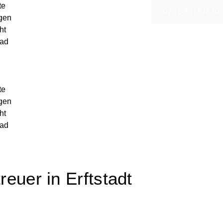
te
0221-80187670
gen
ht
ad
te
gen
ht
ad
reuer in Erftstadt