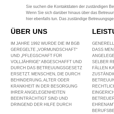
Sie suchen die Kontaktdaten der zuständigen Behö
Wenn Sie sich darüber hinaus über das Betreuung
hier ebenfalls tun. Das zuständige Betreuungsgeric
ÜBER UNS
LEIS
IM JAHRE 1992 WURDE DIE IM BGB
GENERELL
GEREGELTE „VORMUNDSCHAFT“
DASS MEN
UND „PFLEGSCHAFT FÜR
ANGELEGE
VOLLJÄHRIGE“ ABGESCHAFFT UND
SELBER R
DURCH DAS BETREUUNGSGESETZ
FÄLLEN K
ERSETZT. MENSCHEN, DIE DURCH
ZUSTÄNDI
BEHINDERUNG, ALTER ODER
BETREUUN
KRANKHEIT IN DER BESORGUNG
RECHTLIC
IHRER ANGELEGENHEITEN
EINGERIC
BEEINTRÄCHTIGT SIND UND
BETREUER
DRINGEND DER HILFE DURCH
EHRENAMT
BERUFSB