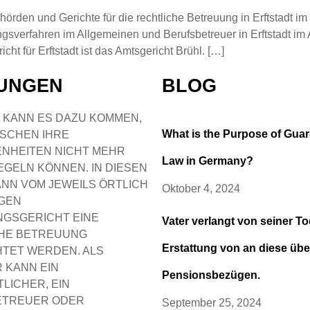
rden und Gerichte für die rechtliche Betreuung in Erftstadt im 
sverfahren im Allgemeinen und Berufsbetreuer in Erftstadt im 
ht für Erftstadt ist das Amtsgericht Brühl. […]
TUNGEN
BLOG
 KANN ES DAZU KOMMEN,
What is the Purpose of Gua
SCHEN IHRE
NHEITEN NICHT MEHR
Law in Germany?
EGELN KÖNNEN. IN DIESEN
ANN VOM JEWEILS ÖRTLICH
Oktober 4, 2024
GEN
GSGERICHT EINE
Vater verlangt von seiner To
HE BETREUUNG
Erstattung von an diese üb
HTET WERDEN. ALS
 KANN EIN
Pensionsbezügen.
LICHER, EIN
ETREUER ODER
September 25, 2024